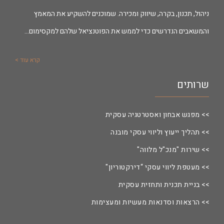
ניהול, תכנון, בקרה, שיווק ומכירה. שמוכנים להשקיע את המאמץ
והמשאבים הנדרשים כדי לממש את הפוטנציאל שלהם למקסימום…
קרא עוד >
שרותים
>> מפגש אבחון ואסטרטגיה עסקית
>> תהליך ייעוץ וליווי עסקי מובנה
>> שירות "מנכ"ל מלווה"
>> מעטפת ליווי עסקי “דירקטוריון"
>> בניית תכנית ותחזית עסקית
>> הרצאות וסדנאות מעשיות ומעצימות