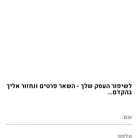
לירון מרים גבות כנראה שעשית משהו לא
להס
בסדר.. 🙂
מיי
ממליץ בחום ובאהבה!!
קדי
ממל
צביקה
לשיפור העסק שלך - השאר פרטים ונחזור אליך
בהקדם...