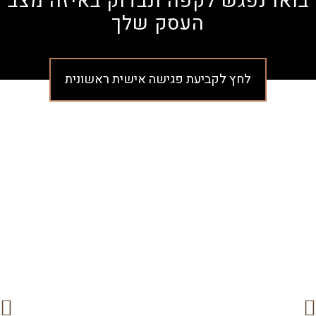
בואו נפגש לקפה ונבדוק באיזה מצב
העסק שלך
לחץ לקביעת פגישה אישית ראשונית
לקוחות מספרים ש...
לירון ברוורמן הוא מבחינתי ה"אבא" של
הגע
העסק שלי...
שלי
הוא יועץ ומלווה עסקי שלי כבר 3 חודשים.
דבר
אני מכיר עשרות יועצים, אבל כמו לירון יש
שאו
רק אחד!
התח
האכפתיות, הרצינות והנתינה האין סופית, גם
נכו
לאחר סיום מהלך... ותיזהרו חברים - אם
יש 