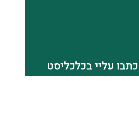
כתבו עליי בכלכליסט
ות הסרת מרבית המגבלות והחזרה הכמעט מלאה לשגרה,
ות ועסקים רבים עדיין מנסים להתאושש מהמכה הכלכלית
גו במהלך השנתיים (כמעט) האחרונות מאז פרצה מגפת
ורונה לחיינו ושינתה את כללי המשחק מקצה אחד לשני
לחץ כאן להמשך קריאת הכתבה