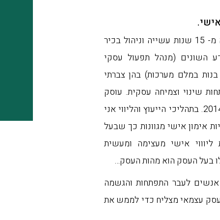
אישי.
מהנדס תעשייה וניהול בהכשרתי, מביא איתי למעלה מ- 15 שנות עשייה וניהול בכיר
דע השונים (מנהל תפעול עסקי
בנות במלם מערכות) בהן צברתי
חות שינוי וצמיחה עסקית. עוסק
בייעוץ וליווי עסקי לעסקים קטנים ובינוניים משנת 2014. בתהליכי הייעוץ והליווי אני
ת אימון אישי מגוונות כך שבעל
ליוווי אישי מעצימה ומעשית
למר
ו בעל העסק הוא מהות העסק…
חבר
שספ
 אנשים לעבר התפתחות והגשמה
הק
 עסק עצמאי מצליח כדי לממש את