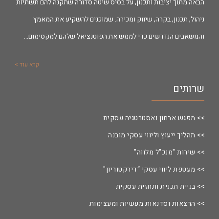
הבאה מתוך יציבות ותכנון, על בסיס שיטה סדורה שתקנה להם תשתיות
ניהול, תכנון, בקרה, שיווק ומכירה. שמוכנים להשקיע את המאמץ
והמשאבים הנדרשים כדי לממש את הפוטנציאל שלהם למקסימום…
קרא עוד >
שרותים
>> מפגש אבחון ואסטרטגיה עסקית
>> תהליך ייעוץ וליווי עסקי מובנה
>> שירות "מנכ"ל מלווה"
>> מעטפת ליווי עסקי “דירקטוריון"
>> בניית תכנית ותחזית עסקית
>> הרצאות וסדנאות מעשיות ומעצימות