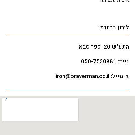
אישית מעצימה"
לירון ברוורמן
התע"ש 20, כפר סבא
נייד:
050-7530881
אימייל:
liron@braverman.co.il