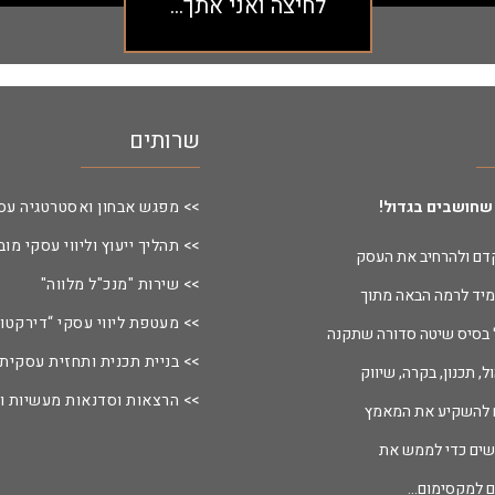
לחיצה ואני אתך...
שרותים
שחושבים בגדול!
>> מפגש אבחון ואסטרטגיה עס
>> תהליך ייעוץ וליווי עסקי מוב
דם ולהרחיב את העסק
>> שירות "מנכ"ל מלווה"
יד לרמה הבאה מתוך
>> מעטפת ליווי עסקי “דירקטור
על בסיס שיטה סדורה שתקנה
>> בניית תכנית ותחזית עסקית
, תכנון, בקרה, שיווק
>> הרצאות וסדנאות מעשיות ו
ם להשקיע את המאמץ
ים כדי לממש את
ם למקסימום…