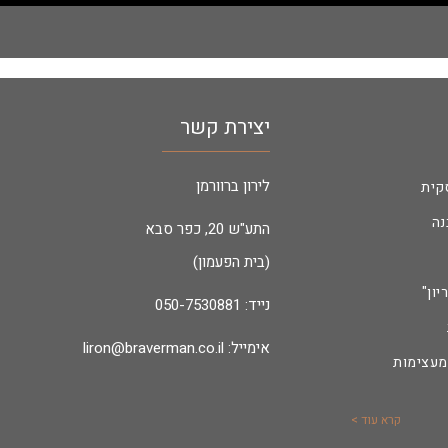
יצירת קשר
לירון ברוורמן
קית
נה
התע"ש 20, כפר סבא
(בית הפעמון)
יון"
נייד:
050-7530881
אימייל:
liron@braverman.co.il
מעצימות
קרא עוד >