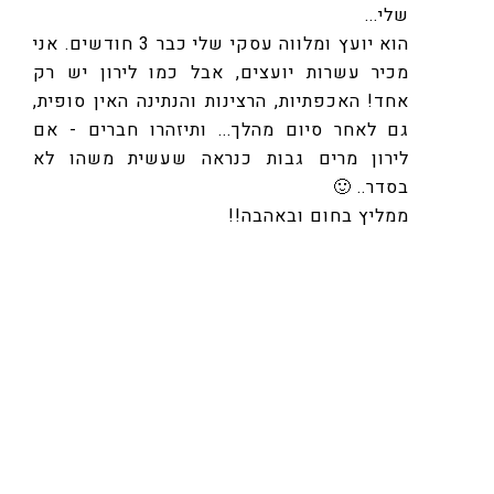
שלי...
הוא יועץ ומלווה עסקי שלי כבר 3 חודשים. אני
מכיר עשרות יועצים, אבל כמו לירון יש רק
אחד! האכפתיות, הרצינות והנתינה האין סופית,
גם לאחר סיום מהלך... ותיזהרו חברים - אם
לירון מרים גבות כנראה שעשית משהו לא
בסדר.. 🙂
ממליץ בחום ובאהבה!!
גלי
לירון חכם ומדייק, רגיש וחד אבחנה..
קולט מי יושב מולו ומצליח להניע אנשים