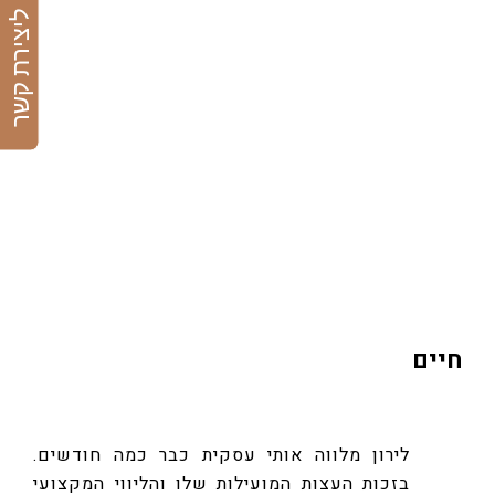
ליצירת קשר
תהליך הליווי עם לירון הוא ללא ספק ההשקעה
הכי טובה שעציתי בעסק! בזכותו ביצעתי מיקוד
עסקי, יש לי תכנית עסקית ומצפן ברור לעסק
שלי לשנ הקרובה ואף ל- 3 השנים הקרובות.
כבר בשבועות האחרונים אני מתחילה לראות
איך החזון והתכנית יוצאים אל הפועל
ומתממשים! אז תודה רבה...
חיים
לירון מלווה אותי עסקית כבר כמה חודשים.
בזכות העצות המועילות שלו והליווי המקצועי