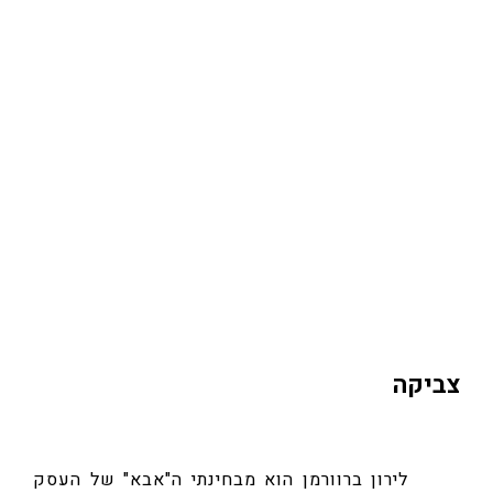
עברנו תהליך ליווי עסקי ובונים עם לירון את
התשתיות לעסק שלנו כך שיוכל להיות גדול
ומצליח...
לירון עזר לנו בבנייה ובהצבת היעדים, אנו
מוקירים ומעריכים את עבודתו ובטוחים שכך
נגיע להגשמת יעדנו וחלומותינו!"
תודה!
צביקה
לירון ברוורמן הוא מבחינתי ה"אבא" של העסק