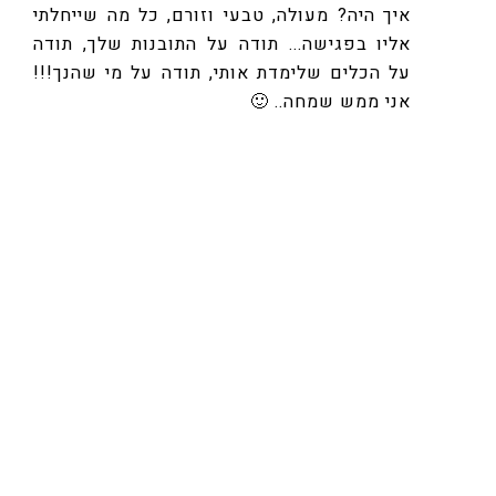
איך היה? מעולה, טבעי וזורם, כל מה שייחלתי
אליו בפגישה... תודה על התובנות שלך, תודה
על הכלים שלימדת אותי, תודה על מי שהנך!!!
אני ממש שמחה.. 🙂
ורדית
יקירי, המון תודה על הכל, זה לא מובן מאליו…
תודה שאתה מדייק אותי ומאיר את דרכי
שלעיתים נראית חשוכה לחלוטין, תודה על
הנתינה שלך ועל כך שאתה לא מוותר לי… תודה
גדולה 🙂