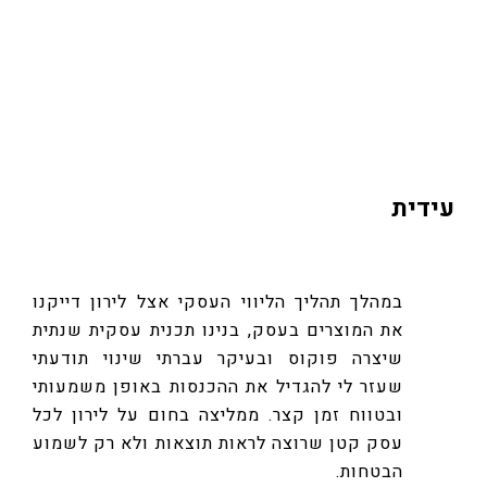
לפעולה בדרכים לא מוכרות, תוך תחושת בטחון.
כבר אחרי הפגישה הראשונה הצלחתי לצאת
לפעולה בתחום העסקי שממנה נמנעתי שנים!!
תודה לירון...
עידית
במהלך תהליך הליווי העסקי אצל לירון דייקנו
את המוצרים בעסק, בנינו תכנית עסקית שנתית
שיצרה פוקוס ובעיקר עברתי שינוי תודעתי
שעזר לי להגדיל את ההכנסות באופן משמעותי
ובטווח זמן קצר. ממליצה בחום על לירון לכל
עסק קטן שרוצה לראות תוצאות ולא רק לשמוע
הבטחות.