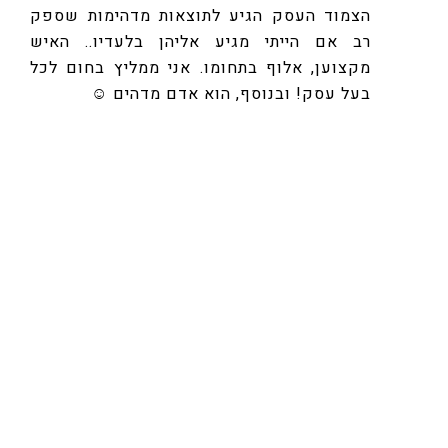
הצמוד העסק הגיע לתוצאות מדהימות שספק
רב אם הייתי מגיע אליהן בלעדיו.. האיש
מקצוען, אלוף בתחומו. אני ממליץ בחום לכל
בעל עסק! ובנוסף, הוא אדם מדהים ☺
עומר
לירון – עושה סדר, מנתח ומאתר את נודות
החולשה והחוזקה, נותן פתרונות ובהחלט –
מביא להצלחה!