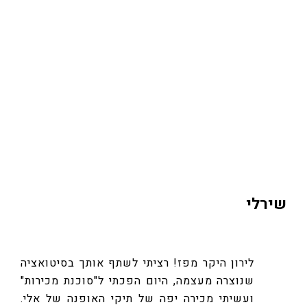
לורן
איש יקר, הרגישות והנכונות לעזור הם לא דבר
של מה בכך.... אתה איש מיוחד ומאמן בחסד!
תודה לירון, באהבה גדולה...
שירלי
לירון היקר מפז! רציתי לשתף אותך בסיטואציה
שנוצרה מעצמה, היום הפכתי ל"סוכנת מכירות"
ועשיתי מכירה יפה של תיקי האופנה של אלי.